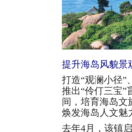
提升海岛风貌景
打造“观澜小径
推出“伶仃三宝
间，培育海岛文
焕发海岛人文魅
去年4月，该镇